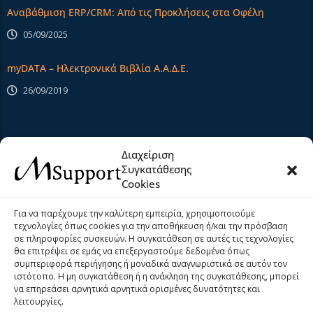
Αναβάθμιση ERP/CRM: Από τις Προκλήσεις στα Οφέλη
05/09/2025
myDATA – Ηλεκτρονικά Βιβλία Α.Α.Δ.Ε.
26/09/2019
Extra Links
Διαχείριση
Συγκατάθεσης
Cookies
Αρχική
Σχετικά Με Εμάς
Για να παρέχουμε την καλύτερη εμπειρία, χρησιμοποιούμε
τεχνολογίες όπως cookies για την αποθήκευση ή/και την πρόσβαση
Προϊόντα
Υπηρεσίες
σε πληροφορίες συσκευών. Η συγκατάθεση σε αυτές τις τεχνολογίες
θα επιτρέψει σε εμάς να επεξεργαστούμε δεδομένα όπως
Νέα
Help Desk
συμπεριφορά περιήγησης ή μοναδικά αναγνωριστικά σε αυτόν τον
ιστότοπο. Η μη συγκατάθεση ή η ανάκληση της συγκατάθεσης, μπορεί
Επικοινωνία
Όροι και Προϋποθέσεις
να επηρεάσει αρνητικά αρνητικά ορισμένες δυνατότητες και
λειτουργίες.
Πολιτική Cookies (ΕΕ)
Privacy Policy