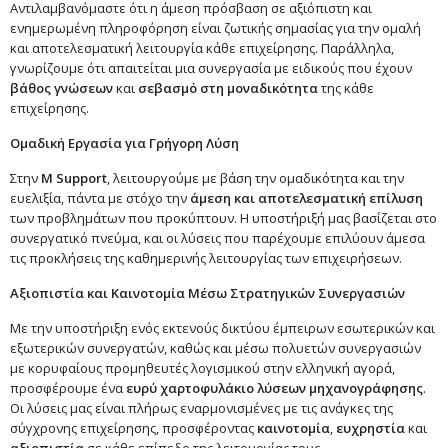
Αντιλαμβανόμαστε ότι η άμεση πρόσβαση σε αξιόπιστη και
ενημερωμένη πληροφόρηση είναι ζωτικής σημασίας για την ομαλή
και αποτελεσματική λειτουργία κάθε επιχείρησης. Παράλληλα,
γνωρίζουμε ότι απαιτείται μια συνεργασία με ειδικούς που έχουν
βάθος γνώσεων
και
σεβασμό στη μοναδικότητα
της κάθε
επιχείρησης.
Ομαδική Εργασία για Γρήγορη Λύση
Στην
M Support
, λειτουργούμε με βάση την ομαδικότητα και την
ευελιξία, πάντα με στόχο την
άμεση και αποτελεσματική επίλυση
των προβλημάτων που προκύπτουν. Η υποστήριξή μας βασίζεται στο
συνεργατικό πνεύμα, και οι λύσεις που παρέχουμε επιλύουν άμεσα
τις προκλήσεις της καθημερινής λειτουργίας των επιχειρήσεων.
Αξιοπιστία και Καινοτομία Μέσω Στρατηγικών Συνεργασιών
Με την υποστήριξη ενός εκτενούς δικτύου έμπειρων εσωτερικών και
εξωτερικών συνεργατών, καθώς και μέσω πολυετών συνεργασιών
με κορυφαίους προμηθευτές λογισμικού στην ελληνική αγορά,
προσφέρουμε ένα
ευρύ χαρτοφυλάκιο λύσεων μηχανογράφησης
.
Οι λύσεις μας είναι πλήρως εναρμονισμένες με τις ανάγκες της
σύγχρονης επιχείρησης, προσφέροντας
καινοτομία
,
ευχρηστία
και