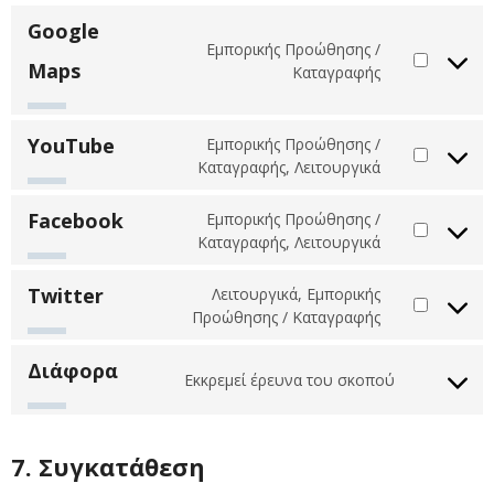
service
Google
complianz
Εμπορικής Προώθησης /
Maps
Consent
Καταγραφής
to
service
google-
YouTube
Εμπορικής Προώθησης /
maps
Consent
Καταγραφής, Λειτουργικά
to
service
Facebook
Εμπορικής Προώθησης /
youtube
Consent
Καταγραφής, Λειτουργικά
to
service
Twitter
Λειτουργικά, Εμπορικής
facebook
Consent
Προώθησης / Καταγραφής
to
service
Διάφορα
Εκκρεμεί έρευνα του σκοπού
twitter
Consent
to
service
Διάφορα
7. Συγκατάθεση