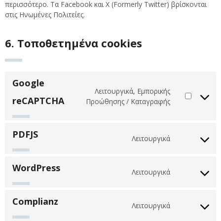
περισσότερο. Τα Facebook και X (Formerly Twitter) βρίσκονται
στις Ηνωμένες Πολιτείες.
6. Τοποθετημένα cookies
Google
Λειτουργικά, Εμπορικής
reCAPTCHA
Consent
Προώθησης / Καταγραφής
to
service
google-
PDFJS
Λειτουργικά
recaptcha
Consent
to
service
WordPress
Λειτουργικά
pdfjs
Consent
to
service
Complianz
Λειτουργικά
wordpress
Consent
to