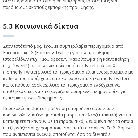
στον παρόντα ιστότοπο ή σε διάφορους ιστότοπους για
παρόμοιους σκοπούς εμπορικής προώθησης.
5.3 Κοινωνικά δίκτυα
Στον ιστότοπό μας, έχουμε συμπεριλάβει περιεχόμενο από
Facebook και X (Formerly Twitter) για την προώθηση
ιστοσελίδων (π.χ. "μου αρέσει", "καρφίτσωμα") ή κοινοποίηση
(π.χ. "tweet") σε κοινωνικά δίκτυα όπως Facebook και X
(Formerly Twitter). Αυτό το περιεχόμενο είναι ενσωματωμένο με
κώδικα που προέρχεται από Facebook και X (Formerly Twitter)
και τοποθετεί cookies. Αυτό το περιεχόμενο ενδέχεται να
αποθηκεύει και να επεξεργάζεται ορισμένες πληροφορίες για
εξατομικευμένες διαφημίσεις.
Παρακαλώ διαβάστε τη δήλωση απορρήτου αυτών των
κοινωνικών δικτύων (η οποία μπορεί να αλλάζει τακτικά) για να
καταλάβετε τι κάνουν με τα (προσωπικά) δεδομένα σας τα οποία
επεξεργάζονται χρησιμοποιώντας αυτά τα cookies. Τα δεδομένα
που ανακτώνται ανωνυμοποιούνται όσο το δυνατόν