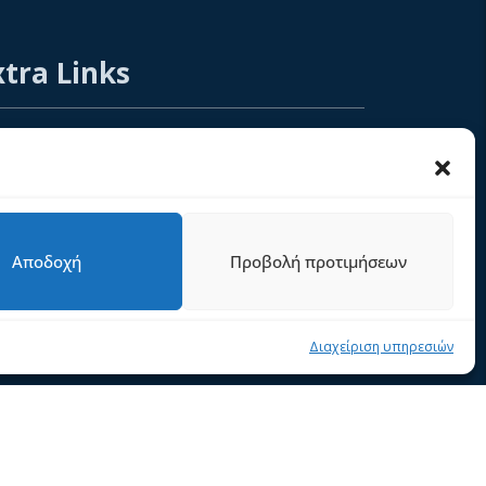
xtra Links
ική
Σχετικά Με Εμάς
ϊόντα
Υπηρεσίες
Help Desk
Αποδοχή
Προβολή προτιμήσεων
κοινωνία
Όροι και Προϋποθέσεις
ιτική Cookies (ΕΕ)
Privacy Policy
Διαχείριση υπηρεσιών