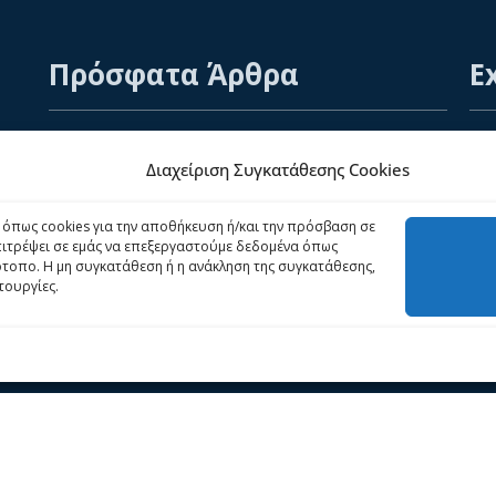
Πρόσφατα Άρθρα
E
Αρχ
ένες
Αναβάθμιση ERP/CRM: Από τις Προκλήσεις στα
Διαχείριση Συγκατάθεσης Cookies
Οφέλη
ς,
Προ
05/09/2025
 όπως cookies για την αποθήκευση ή/και την πρόσβαση σε
ση
Νέα
πιτρέψει σε εμάς να επεξεργαστούμε δεδομένα όπως
άθε
τοπο. Η μη συγκατάθεση ή η ανάκληση της συγκατάθεσης,
myDATA – Ηλεκτρονικά Βιβλία Α.Α.Δ.Ε.
Επι
τουργίες.
ν
26/09/2019
Πολ
μενο
. All Rights Reserved.