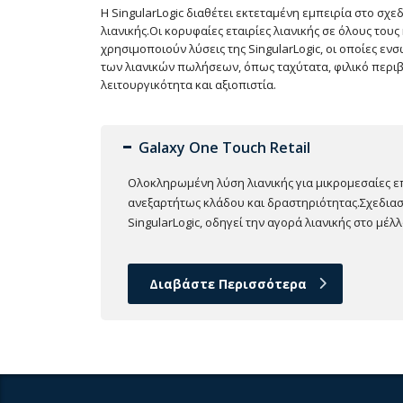
Η SingularLogic διαθέτει εκτεταμένη εμπειρία στο σχ
λιανικής.Οι κορυφαίες εταιρίες λιανικής σε όλους του
χρησιμοποιούν λύσεις της SingularLogic, οι οποίες ε
των λιανικών πωλήσεων, όπως ταχύτατα, φιλικό περιβ
λειτουργικότητα και αξιοπιστία.
Galaxy One Touch Retail
Ολοκληρωμένη λύση λιανικής για μικρομεσαίες επ
ανεξαρτήτως κλάδου και δραστηριότητας.Σχεδια
SingularLogic, οδηγεί την αγορά λιανικής στο μέλλ
Διαβάστε Περισσότερα