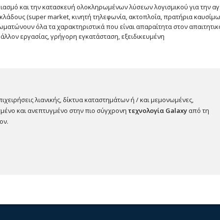
εδιασμό και την κατασκευή ολοκληρωμένων λύσεων λογισμικού για την αγ
ς κλάδους (super market, κινητή τηλεφωνία, ακτοπλοΐα, πρατήρια καυσίμων
νσωματώνουν όλα τα χαρακτηριστικά που είναι απαραίτητα στον απαιτητι
άλλον εργασίας, γρήγορη εγκατάσταση, εξειδικευμένη
ιχειρήσεις λιανικής, δίκτυα καταστημάτων ή / και μεμονωμένες,
σμένο και ανεπτυγμένο στην πιο σύγχρονη
τεχνολογία Galaxy
από τη
ον.