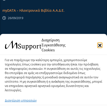
myDATA – Ηλεκτρονικά Βιβλία Α.Α.Δ.Ε.
26/09/2019
Extra Links
Διαχείριση
Συγκατάθεσης
Cookies
Αρχική
Σχετικά Με Εμάς
Για να παρέχουμε την καλύτερη εμπειρία, χρησιμοποιούμε
τεχνολογίες όπως cookies για την αποθήκευση ή/και την πρόσβαση
Προϊόντα
Υπηρεσίες
σε πληροφορίες συσκευών. Η συγκατάθεση σε αυτές τις τεχνολογίες
θα επιτρέψει σε εμάς να επεξεργαστούμε δεδομένα όπως
Νέα
Help Desk
συμπεριφορά περιήγησης ή μοναδικά αναγνωριστικά σε αυτόν τον
ιστότοπο. Η μη συγκατάθεση ή η ανάκληση της συγκατάθεσης, μπορεί
Επικοινωνία
Όροι και Προϋποθέσεις
να επηρεάσει αρνητικά αρνητικά ορισμένες δυνατότητες και
λειτουργίες.
Πολιτική Cookies (ΕΕ)
Privacy Policy
Διαχείριση υπηρεσιών