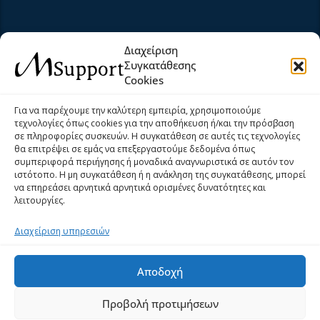
Extra Links
Διαχείριση
Συγκατάθεσης
Cookies
Αρχική
Σχετικά Με Εμάς
Για να παρέχουμε την καλύτερη εμπειρία, χρησιμοποιούμε
τεχνολογίες όπως cookies για την αποθήκευση ή/και την πρόσβαση
Προϊόντα
Υπηρεσίες
σε πληροφορίες συσκευών. Η συγκατάθεση σε αυτές τις τεχνολογίες
θα επιτρέψει σε εμάς να επεξεργαστούμε δεδομένα όπως
Νέα
Help Desk
συμπεριφορά περιήγησης ή μοναδικά αναγνωριστικά σε αυτόν τον
ιστότοπο. Η μη συγκατάθεση ή η ανάκληση της συγκατάθεσης, μπορεί
Επικοινωνία
Όροι και Προϋποθέσεις
να επηρεάσει αρνητικά αρνητικά ορισμένες δυνατότητες και
λειτουργίες.
Πολιτική Cookies (ΕΕ)
Privacy Policy
Διαχείριση υπηρεσιών
Αποδοχή
Προβολή προτιμήσεων
Copyright © 2014 - 2025
M Support - Μπαμπέ Μαριάννα
. All Rights