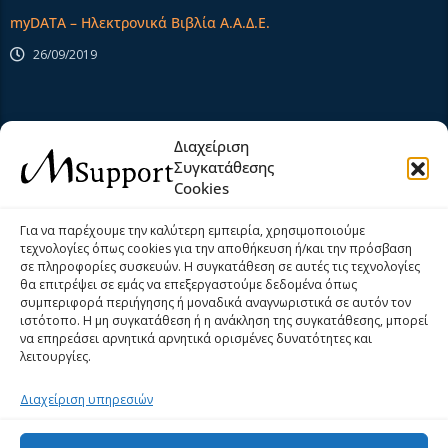
myDATA – Ηλεκτρονικά Βιβλία Α.Α.Δ.Ε.
26/09/2019
Extra Links
Διαχείριση
Συγκατάθεσης
Cookies
Αρχική
Σχετικά Με Εμάς
Για να παρέχουμε την καλύτερη εμπειρία, χρησιμοποιούμε
τεχνολογίες όπως cookies για την αποθήκευση ή/και την πρόσβαση
Προϊόντα
Υπηρεσίες
σε πληροφορίες συσκευών. Η συγκατάθεση σε αυτές τις τεχνολογίες
θα επιτρέψει σε εμάς να επεξεργαστούμε δεδομένα όπως
Νέα
Help Desk
συμπεριφορά περιήγησης ή μοναδικά αναγνωριστικά σε αυτόν τον
ιστότοπο. Η μη συγκατάθεση ή η ανάκληση της συγκατάθεσης, μπορεί
Επικοινωνία
Όροι και Προϋποθέσεις
να επηρεάσει αρνητικά αρνητικά ορισμένες δυνατότητες και
λειτουργίες.
Πολιτική Cookies (ΕΕ)
Privacy Policy
Διαχείριση υπηρεσιών