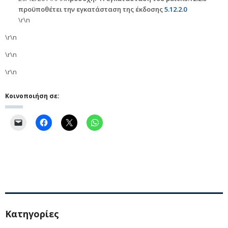
προϋποθέτει την εγκατάσταση της έκδοσης
5.12.2.0
\r\n
\r\n
\r\n
\r\n
Κοινοποιήση σε:
Kατηγορίες