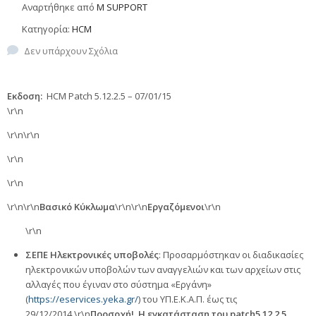
Αναρτήθηκε από
M SUPPORT
Κατηγορία:
HCM
Δεν υπάρχουν Σχόλια
Εκδοση:
HCM Patch 5.12.2.5 – 07/01/15
\r\n
\r\n
\r\n
\r\n
\r\n
\r\n\r\n
Βασικό Κύκλωμα
\r\n\r\n
Εργαζόμενοι
\r\n
\r\n
ΣΕΠΕ Ηλεκτρονικές υποβολές
: Προσαρμόστηκαν οι διαδικασίες
ηλεκτρονικών υποβολών των αναγγελιών και των αρχείων στις
αλλαγές που έγιναν στο σύστημα «Εργάνη»
(
https://eservices.yeka.gr/
) του ΥΠ.Ε.Κ.Α.Π. έως τις
29/12/2014.\r\n
Προσοχή! Η εγκατάσταση του patch5.12.2.5