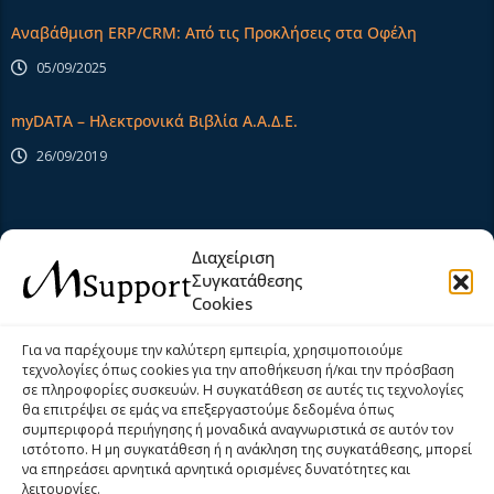
Αναβάθμιση ERP/CRM: Από τις Προκλήσεις στα Οφέλη
05/09/2025
myDATA – Ηλεκτρονικά Βιβλία Α.Α.Δ.Ε.
26/09/2019
Extra Links
Διαχείριση
Συγκατάθεσης
Cookies
Αρχική
Σχετικά Με Εμάς
Για να παρέχουμε την καλύτερη εμπειρία, χρησιμοποιούμε
τεχνολογίες όπως cookies για την αποθήκευση ή/και την πρόσβαση
Προϊόντα
Υπηρεσίες
σε πληροφορίες συσκευών. Η συγκατάθεση σε αυτές τις τεχνολογίες
θα επιτρέψει σε εμάς να επεξεργαστούμε δεδομένα όπως
Νέα
Help Desk
συμπεριφορά περιήγησης ή μοναδικά αναγνωριστικά σε αυτόν τον
ιστότοπο. Η μη συγκατάθεση ή η ανάκληση της συγκατάθεσης, μπορεί
Επικοινωνία
Όροι και Προϋποθέσεις
να επηρεάσει αρνητικά αρνητικά ορισμένες δυνατότητες και
λειτουργίες.