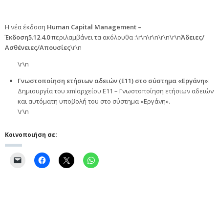
Η νέα έκδοση
Human Capital Management –
Έκδοση
5.12.4.0
περιλαμβάνει τα ακόλουθα :\r\n\r\n
\r\n\r\n
Άδειες/
Ασθένειες/Απουσίες
\r\n
\r\n
Γνωστοποίηση ετήσιων αδειών (Ε11) στο σύστημα «Εργάνη»
:
Δημιουργία του xmlαρχείου Ε11 – Γνωστοποίηση ετήσιων αδειών
και αυτόματη υποβολή του στο σύστημα «Εργάνη».
\r\n
Κοινοποιήση σε: