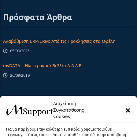
Πρόσφατα Άρθρα
Αναβάθμιση ERP/CRM: Από τις Προκλήσεις στα Οφέλη
05/09/2025
myDATA – Ηλεκτρονικά Βιβλία Α.Α.Δ.Ε.
26/09/2019
Extra Links
Διαχείριση
Συγκατάθεσης
Cookies
Αρχική
Σχετικά Με Εμάς
Για να παρέχουμε την καλύτερη εμπειρία, χρησιμοποιούμε
τεχνολογίες όπως cookies για την αποθήκευση ή/και την πρόσβαση