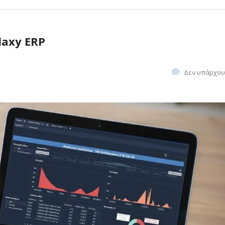
laxy ERP
Δεν υπάρχου